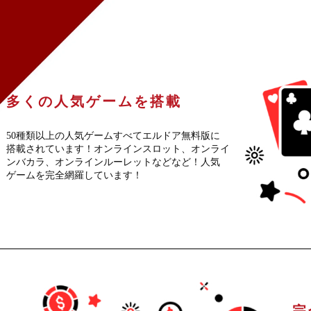
多くの人気ゲームを搭載
50種類以上の人気ゲームすべてエルドア無料版に
搭載されています！オンラインスロット、オンライ
ンバカラ、オンラインルーレットなどなど！人気
ゲームを完全網羅しています！
完