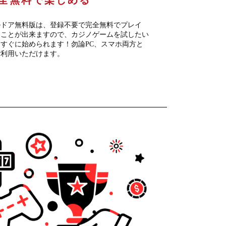
ルドア無料版は、登録不要で完全無料でプレイ
ることが出来ますので、カジノゲームを試したい
はすぐに始められます！勿論PC、スマホ両方と
ご利用いただけます。