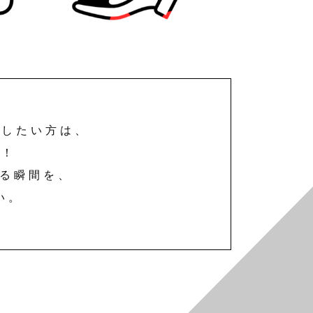
イしたい方は、
へ！
る瞬間を、
い。