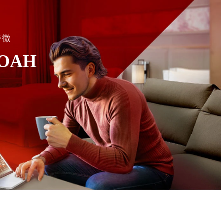
特徴
DOAH