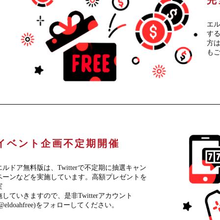
エ
す
方
も
イベント企画不定期開催
エルドア無料版は、Twitterで不定期に抽選キャン
ペーンなどを実施しています。高額プレゼントを
実
施していきますので、是非Twitterアカウント
(@eldoahfree)をフォローしてください。