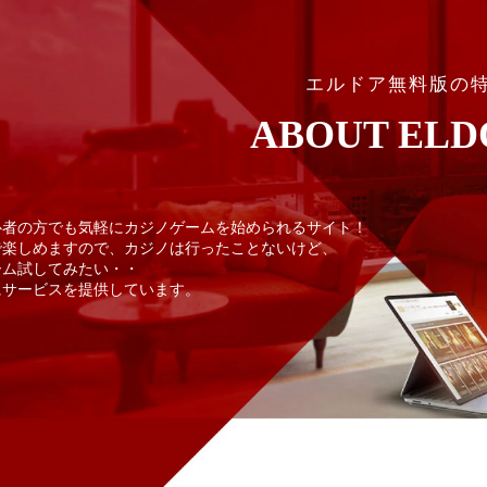
エルドア無料版の
ABOUT EL
心者の方でも気軽に
カジノゲームを始められるサイト！
で楽しめますので、カジノは行ったことないけど、
ーム試してみたい・・
にサービスを提供しています。